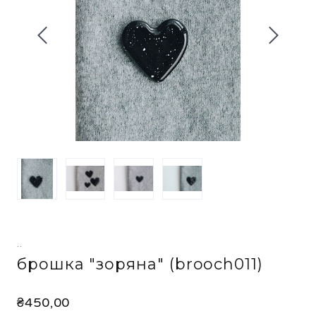
..
брошка "зоряна"
(brooch011)
₴450,00