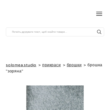
solomea.studio
прикраси
брошки
брошка
"зоряна"