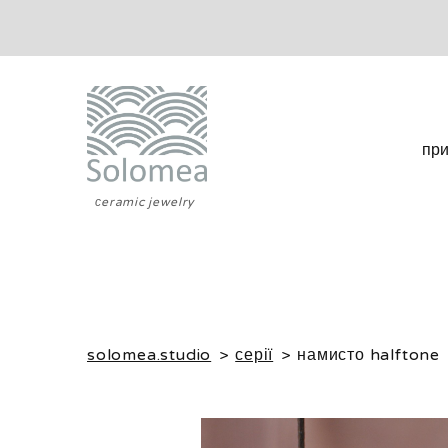
пр
сeramic jewelry
solomea.studio
серії
намисто halftone