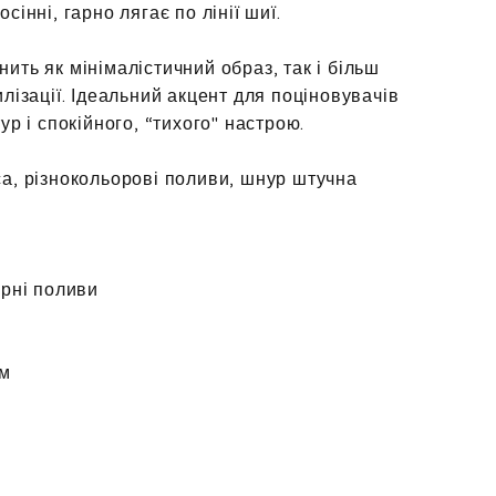
сінні, гарно лягає по лінії шиї.
ить як мінімалістичний образ, так і більш
илізації. Ідеальний акцент для поціновувачів
ур і спокійного, “тихого" настрою.
са, різнокольорові поливи, шнур штучна
арні поливи
см