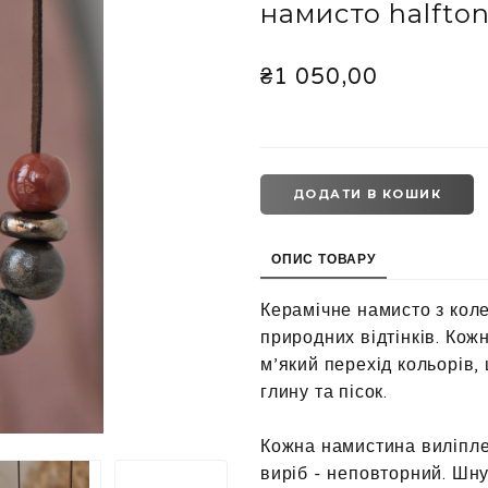
намисто halfto
₴1 050,00
ДОДАТИ В КОШИК
ОПИС ТОВАРУ
Керамічне намисто з колек
природних відтінків. Кож
м’який перехід кольорів,
глину та пісок.
Кожна намистина виліпле
виріб - неповторний. Шну