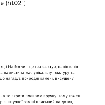
ne
(ht021)
ції Halftone - це гра фактур, напівтонів і
на намистина має унікальну текстуру та
 що нагадує природні камені, висушену
на та вкрита поливою вручну, тому кожен
р зі штучної замші приємний на дотик,