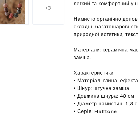
легкий та комфортний у но
+3
Намисто органічно доповн
складні, багатошарові ст
природної естетики, текст
Матеріали: керамічна ма
замша.
Характеристики:
• Матеріал: глина, ефект
• Шнур: штучна замша
• Довжина шнура: 48 см
• Діаметр намистин: 1,8 
• Серія: Halftone